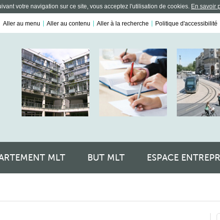
vant votre navigation sur ce site, vous acceptez l'utilisation de cookies.
En savoir 
Aller au menu
Aller au contenu
Aller à la recherche
Politique d'accessibilité
ARTEMENT MLT
BUT MLT
ESPACE ENTREPR