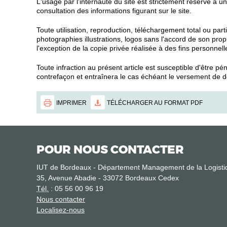
L'usage par l'internaute du site est strictement réservé à un u
consultation des informations figurant sur le site.
Toute utilisation, reproduction, téléchargement total ou part
photographies illustrations, logos sans l'accord de son propr
l'exception de la copie privée réalisée à des fins personne
Toute infraction au présent article est susceptible d'être p
contrefaçon et entraînera le cas échéant le versement de 
IMPRIMER
TÉLÉCHARGER AU FORMAT PDF
POUR NOUS CONTACTER
IUT de Bordeaux - Département Management de la Logistiq
35, Avenue Abadie
-
33072
Bordeaux Cedex
Tél.
:
05 56 00 96 19
Nous contacter
Localisez-nous