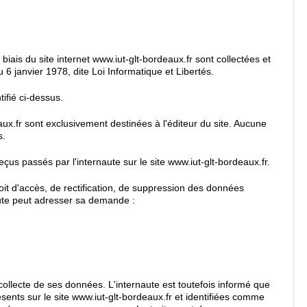
iais du site internet www.iut-glt-bordeaux.fr sont collectées et
u 6 janvier 1978, dite Loi Informatique et Libertés.
tifié ci-dessus.
ux.fr sont exclusivement destinées à l'éditeur du site. Aucune
s.
us passés par l'internaute sur le site www.iut-glt-bordeaux.fr.
oit d'accès, de rectification, de suppression des données
aute peut adresser sa demande :
collecte de ses données. L'internaute est toutefois informé que
ents sur le site www.iut-glt-bordeaux.fr et identifiées comme